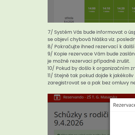
7/ Systém Vás bude informovat o úsp
se objeví chybová hláška viz. posled
8/ Pokračujte ihned rezervací k dalš
9/ Kopie rezervace Vám bude zaslána 
je možné rezervaci případně zrušit.
10/ Pokud by došlo k organizačním 
11/ Stejně tak pokud dojde k jakékoli
zaregistrovat se a pak bez omluvy ne