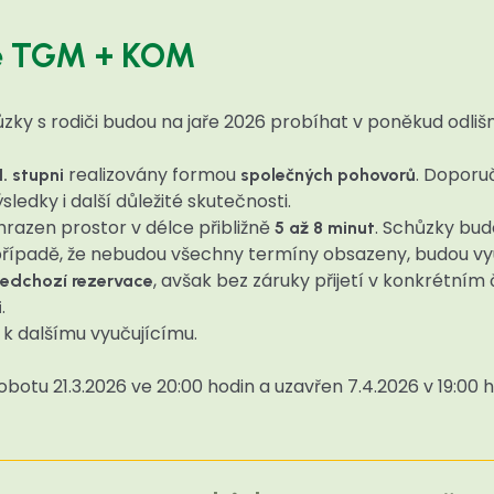
ště TGM + KOM
zky s rodiči budou na jaře 2026 probíhat v poněkud odli
realizovány formou
. Doporu
1. stupni
společných pohovorů
ledky i další důležité skutečnosti.
razen prostor v délce přibližně
. Schůzky bu
5 až 8 minut
 případě, že nebudou všechny termíny obsazeny, budou vyu
, avšak bez záruky přijetí v konkrétním
ředchozí rezervace
.
i
 k dalšímu vyučujícímu.
otu 21.3.2026 ve 20:00 hodin a uzavřen 7.4.2026 v 19:00 h