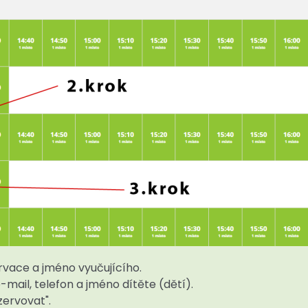
rvace a jméno vyučujícího.
mail, telefon a jméno dítěte (dětí).
zervovat".