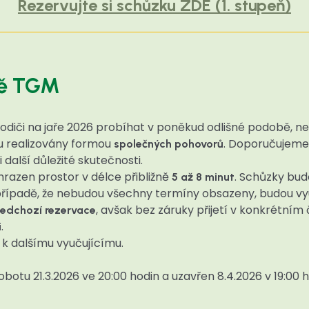
Rezervujte si schůzku ZDE (1. stupeň)
tě TGM
odiči na jaře 2026 probíhat v poněkud odlišné podobě, n
 realizovány formou
. Doporučujeme
společných pohovorů
 další důležité skutečnosti.
razen prostor v délce přibližně
. Schůzky bu
5 až 8 minut
 případě, že nebudou všechny termíny obsazeny, budou vyu
, avšak bez záruky přijetí v konkrétním
ředchozí rezervace
.
i
 k dalšímu vyučujícímu.
otu 21.3.2026 ve 20:00 hodin a uzavřen 8.4.2026 v 19:00 h