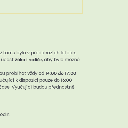
ež tomu bylo v předchozích letech.
 účast
, aby bylo možné
žáka i rodiče
dou probíhat vždy od
14:00 do 17:00
čující k dispozici pouze do
.
16:00
 čase. Vyučující budou přednostně
odin.