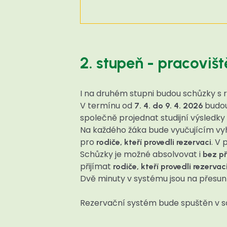
2. stupeň - pracoviš
I na druhém stupni budou schůzky s r
V termínu od
budou
7. 4. do 9. 4. 2026
společně projednat studijní výsledky i
Na každého žáka bude vyučujícím vyh
pro
. V
rodiče, kteří provedli rezervaci
Schůzky je možné absolvovat i
bez p
přijímat
rodiče, kteří provedli rezervac
Dvě minuty v systému jsou na přesun
Rezervační systém bude spuštěn v sob