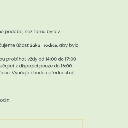
šné podobě, než tomu bylo v
čujeme účast
, aby bylo
žáka i rodiče
dou probíhat vždy od
14:00 do 17:00
čující k dispozici pouze do
.
16:00
 čase. Vyučující budou přednostně
odin.