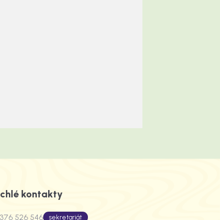
chlé kontakty
376 526 546
sekretariát