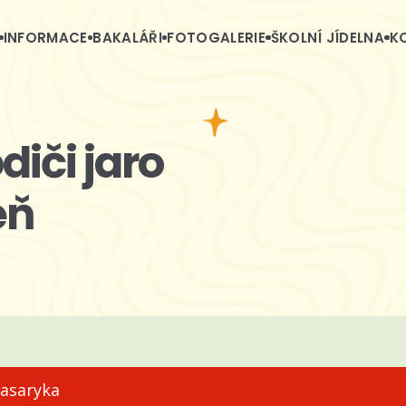
INFORMACE
BAKALÁŘI
FOTOGALERIE
ŠKOLNÍ JÍDELNA
K
diči jaro
eň