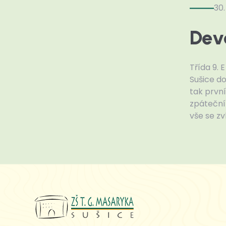
30
Devá
Třída 9. 
Sušice do
tak první
zpáteční 
vše se zv