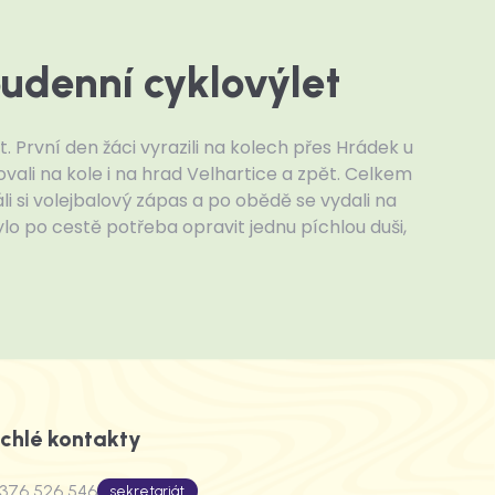
oudenní cyklovýlet
. První den žáci vyrazili na kolech přes Hrádek u
vali na kole i na hrad Velhartice a zpět. Celkem
ráli si volejbalový zápas a po obědě se vydali na
bylo po cestě potřeba opravit jednu píchlou duši,
chlé kontakty
376 526 546
sekretariát