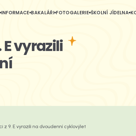
INFORMACE
BAKALÁŘI
FOTOGALERIE
ŠKOLNÍ JÍDELNA
K
 E vyrazili
ní