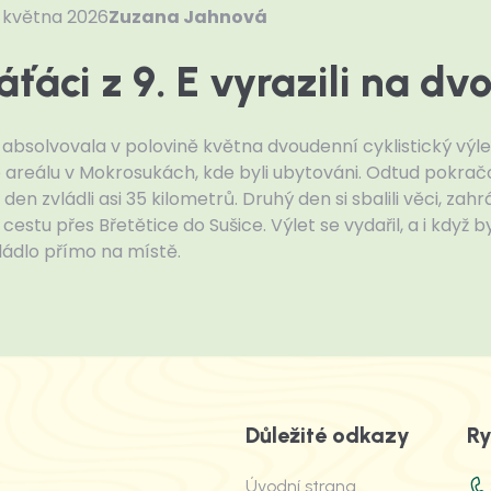
. května 2026
Zuzana Jahnová
ťáci z 9. E vyrazili na dv
E absolvovala v polovině května dvoudenní cyklistický výlet
 areálu v Mokrosukách, kde byli ubytováni. Odtud pokračo
 den zvládli asi 35 kilometrů. Druhý den si sbalili věci, zah
cestu přes Břetětice do Sušice. Výlet se vydařil, a i když 
ládlo přímo na místě.
Důležité odkazy
Ry
Úvodní strana