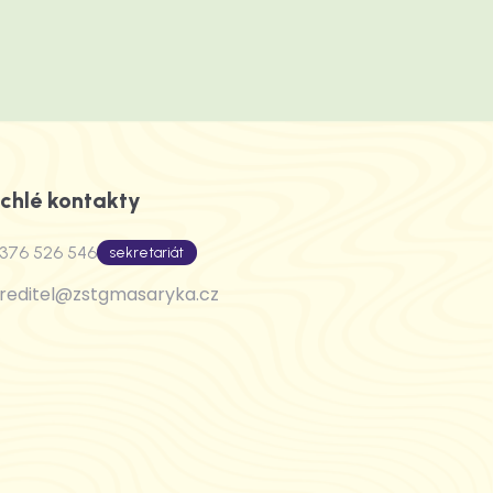
chlé kontakty
376 526 546
sekretariát
reditel@zstgmasaryka.cz