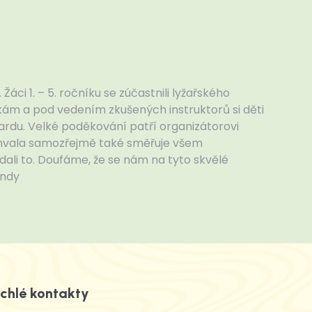
áci 1. – 5. ročníku se zúčastnili lyžařského
ám a pod vedením zkušených instruktorů si děti
oardu. Velké poděkování patří organizátorovi
ochvala samozřejmě také směřuje všem
dali to. Doufáme, že se nám na tyto skvělé
endy
chlé kontakty