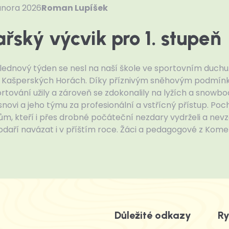
února 2026
Roman Lupíšek
řský výcvik pro 1. stupeň
lednový týden se nesl na naší škole ve sportovním duchu. Ž
v Kašperských Horách. Díky příznivým sněhovým podmínk
rtování užily a zároveň se zdokonalily na lyžích a snowb
snovi a jeho týmu za profesionální a vstřícný přístup. P
m, kteří i přes drobné počáteční nezdary vydrželi a nevz
podaří navázat i v příštím roce. Žáci a pedagogové z Kom
Důležité odkazy
Ry