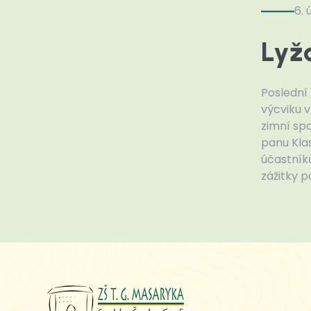
6. 
Lyža
Poslední 
výcviku 
zimní spo
panu Kla
účastníků
zážitky 