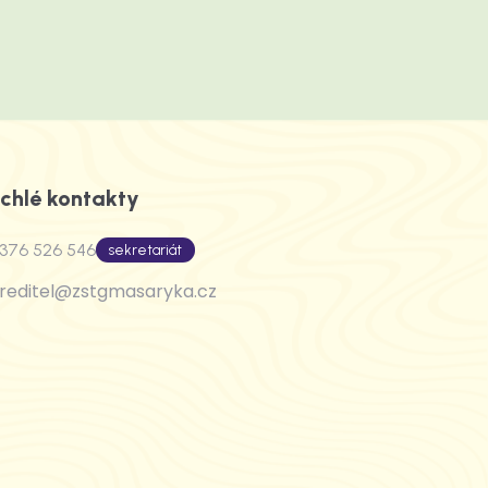
chlé kontakty
376 526 546
sekretariát
reditel@zstgmasaryka.cz